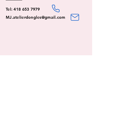
Tel:
418 653 7979
MJ.atelierdongles@gmail.co
m