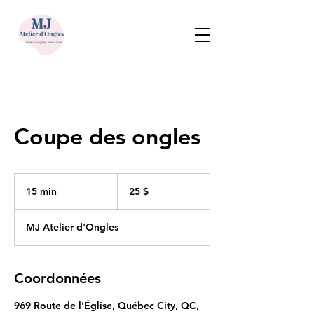
Coupe des ongles
25 dollars
canadiens
15 min
1
25 $
5
m
MJ Atelier d'Ongles
i
n
Coordonnées
969 Route de l'Église, Québec City, QC,